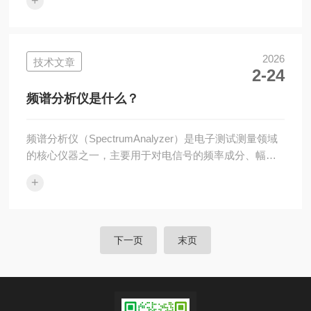
+
DSP(数字信号处理器)会对这些信号进行高速处理。这包
括滤波、放大、模数转换等操作，将原始信号转换为数
字信号，以便后续的分析与计算。同时，设备会根据预
设的校准参数和算法，对信号进行误差修正和补偿，确
2026
技术文章
2-24
保测量结果的准确性。经过处理后的数据会在主机的显
示屏上以直观的方式呈现出来，包括正向功率(单位为W
频谱分析仪是什么？
或dBm)、反射功率(同样以W或dBm...
频谱分析仪（SpectrumAnalyzer）是电子测试测量领域
的核心仪器之一，主要用于对电信号的频率成分、幅
度、相位、失真等特性进行分析和测量。它能够将时域
+
信号转换为频域信号，直观展示信号在不同频率上的能
量分布，是射频、微波、通信、电子研发等领域的工
具。一、核心功能与应用场景信号频率分析：测量信号
的频率成分、各频率分量的幅度，识别主信号、谐波、
下一页
末页
杂散辐射等。射频与通信测试：在无线通信（如
5G/6G、蓝牙、Wi-Fi）中，用于评估信号质量、信道占
用、干扰源定位，确保通信系统的合...