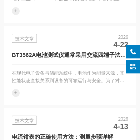
器制造商，核心产品涵盖直流/交流电源、电子负载、电
+
池测试系统、安规测试仪等，广泛用于电子制造、汽
车、新能源、科研等领域。一、创业起步期（1951–
1960s）：电源技术奠基1951年：菊水电波株式会社在
日本东京成立，初期专注无线电电源与变压器研发生
2026
技术文章
4-22
产，契合战后日本电子工业复苏需求。1962年：更名菊
水电子工业株式会社，明确电源与测量仪器主业。1965
BT3562A电池测试仪通常采用交流四端子法进
年：总部迁至川...
行测量
在现代电子设备与储能系统中，电池作为能量来源，其
性能状态直接关系到设备的可靠运行与安全。为了对电
池进行有效评估，BT3562A电池测试仪被应用于生产、
+
维护和研发环节。简单来说，这是一种用于测量电池内
部电阻的专用设备。电池的内部电阻是判断其健康状态
的一个关键参数，它能反映电池的老化程度、容量变化
以及连接状况。通过测量这个参数，使用者可以了解电
2026
技术文章
4-13
池的实际性能，而不只是依赖电压这类基础信息。那
么，它的作用体现在哪些方面呢？在电池生产过程中，
电流钳表的正确使用方法：测量步骤详解