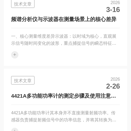
部分，能够将处理后的信号以直观的功率值形式显示出
2026
技术文章
3-16
来。功率传感器和功率指示器之间通过电缆连接，以此
实现信号的传输与处理。为满足不同频率、功率电平以
频谱分析仪与示波器在测量场景上的核心差异
及传输线结构的需求，一台功率计通常会配...
一、核心测量维度差异示波器：以时域为核心，直观展
示信号随时间变化的波形，重点捕捉信号的瞬态特征、
时序关系、脉冲边沿、噪声毛刺等时间维度信息。频谱
+
分析仪：以频域为核心，将信号分解为不同频率分量的
幅度/相位分布，重点分析信号的频率组成、谐波含量、
杂散干扰、带宽占用等频率维度信息。二、典型适用场
景对比示波器核心场景数字电路调试：观察时钟信号、
2026
技术文章
2-26
数据总线的时序逻辑、脉冲宽度、上升/下降沿、毛刺与
串扰。模拟电路验证：测量信号幅值、周期、占空比、
4421A多功能功率计的测定步骤及使用注意事
失真度，排查电源纹波、振荡等时域问题。瞬态事...
项
4421A多功能功率计其本身并不直接测量射频功率。传
感器负责捕捉射频信号中的功率信息，并将其转换为电
信号。主机接收到传感器传来的模拟信号后，内部的