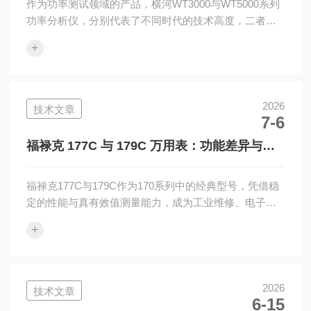
作为功率测试领域的产品，横河WT3000与WT5000系列
功率分析仪，分别代表了不同时代的技术高度，二者在
性能指标、功能覆盖与适用场景上存在明确的代际差
+
异，直接影响着用户的选型决策。从核心性能来看，两
者的差异首先体现在基础测量精度与带宽能力上。
WT3000系列作为经典机型，具备0.02%的基础功率测量
精度与DC~1MHz的带宽，可满足常规工业设备、变频器
2026
技术文章
7-6
与家电产品的功率测试需求；而WT5000系列在此基础上
实现了显著突破，其基础精度提升至0.01%，带宽拓展至
福禄克 177C 与 179C 万用表：功能差异与选
DC~5MHz，...
购建议
福禄克177C与179C作为170系列中的经典型号，凭借稳
定的性能与真有效值测量能力，成为工业维修、电子调
试场景中的热门选择。两款万用表在核心性能上高度一
+
致，但在细节功能上存在明确差异，直接影响不同用户
的使用体验与选购决策。在核心性能参数上，两款万用
表均采用6000字分辨率显示，直流电压测量的基础精度
均为±(0.09%+2)，支持真有效值交流电压/电流测量，可
2026
技术文章
6-15
应对非正弦波信号的精准测量需求。二者均配备背光显