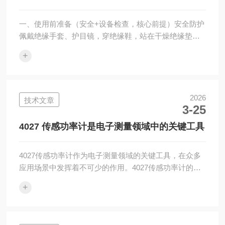
它可用于分选与品质检验。同一批次的电池，其内...
一、使用前准备（安全+设备检查，核心前提）安全防护
佩戴绝缘手套、护目镜，穿绝缘鞋，站在干燥绝缘垫
上；高压场景必须使用对应耐压等级的高压钳形表，严
+
禁用低压钳表测高压电路。测量时保持单手操作，另一
手置于身后，避免电流形成躯干回路。设备状态检查外
观检查：确认钳口无变形、污垢、锈蚀，开合顺畅、闭
合严密无间隙；表笔、绝缘层无破损，仪表无受潮、损
2026
技术文章
3-25
坏。量程与模式匹配：根据被测电流类型（交流
A~/ACA、直流A⎓/DCA）选择对应档位；未知电流大小
4027 传感功率计是电子测量领域中的关键工具
时，必须从最大量程开始，再逐步下调，禁止直接...
4027传感功率计作为电子测量领域的关键工具，在众多
应用场景中发挥着不可少的作用。4027传感功率计的基
本工作原理：1.核心组件结构：主要由功率传感器和功
+
率指示器构成。功率传感器也被称作功率计探头，其功
能是将高频电信号通过能量转换，变为可直接检测的电
信号。功率指示器则包含信号放大、变换以及显示器等