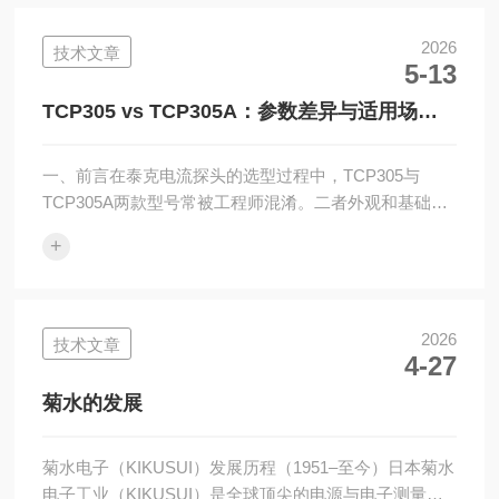
的测量设备。ST5520绝缘电阻测试仪是一种用于测量电
气设备绝缘电阻的便携式仪器。它的工作原理并不复
2026
技术文章
5-13
杂：仪器内部产生一个稳定的直流电压，施加在被测设
备的绝缘材料两端，通过测量流过的微小电流，计算出
TCP305 vs TCP305A：参数差异与适用场景
绝缘电阻值。这个数值通常以兆欧(MΩ)...
解析
一、前言在泰克电流探头的选型过程中，TCP305与
TCP305A两款型号常被工程师混淆。二者外观和基础量
程相似，但在核心性能、测量精度和适用场景上存在关
+
键差异。本文将通过纯文本形式，清晰解析两款探头的
参数区别与适配场景，为实际测试选型提供参考。二、
核心参数差异说明1.带宽与瞬态响应TCP305的带宽为
DC-50MHz，上升时间≤7ns，可满足常规中低频电流信
2026
技术文章
4-27
号的测量需求；TCP305A的带宽提升至DC-100MHz，
上升时间缩短至≤3.5ns，瞬态响应能力更强，能更精准
菊水的发展
捕捉高...
菊水电子（KIKUSUI）发展历程（1951–至今）日本菊水
电子工业（KIKUSUI）是全球顶尖的电源与电子测量仪