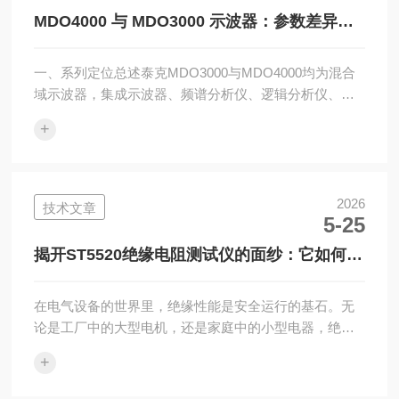
示屏与模拟条形图，测量速度快，可快速捕捉瞬态信
MDO4000 与 MDO3000 示波器：参数差异与
号，同时具...
选型指南
一、系列定位总述泰克MDO3000与MDO4000均为混合
域示波器，集成示波器、频谱分析仪、逻辑分析仪、函
数发生器、协议分析仪五大功能，面向电子研发、嵌入
+
式调试、电源测试场景，但二者分属入门产品线，在带
宽、采样、存储、射频性能、拓展能力上存在明确分
级，适配不同预算与测试精度需求。二、核心硬件参数
差异1.带宽与采样速率MDO3000：带宽覆盖100MHz–
2026
技术文章
5-25
1GHz档位，最高实时采样率2.5GS/s；射频频谱分析上
限3GHz，适合低频模拟电路、普通嵌入式设备、小功率
揭开ST5520绝缘电阻测试仪的面纱：它如何守
电源调试。MD...
护电气安全？
在电气设备的世界里，绝缘性能是安全运行的基石。无
论是工厂中的大型电机，还是家庭中的小型电器，绝缘
材料的完好程度直接关系到设备能否正常工作，更关乎
+
使用者的人身安全。为了评估绝缘状态，工程师们需要
一种专用工具，而ST5520绝缘电阻测试仪正是为此设计