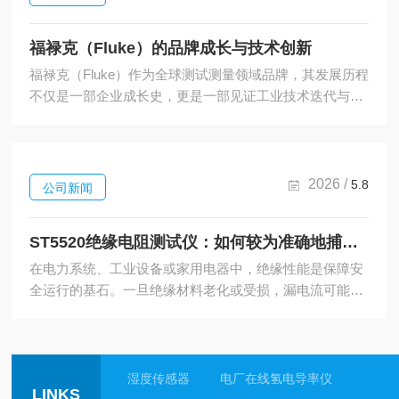
福禄克（Fluke）的品牌成长与技术创新
福禄克（Fluke）作为全球测试测量领域品牌，其发展历程
不仅是一部企业成长史，更是一部见证工业技术迭代与行
业需求变迁的创新史。自诞生以来，福禄克始终以精准、
可靠、耐用的产品理念，在电气、工业维护、质量控制等
领域树立了行业标准，成为工程师、技术人员信赖的专业
伙伴。一、品牌成长的关键历程福禄克的品牌起源可追溯
2026 /
5.8
公司新闻
至20世纪中期，其前身依托电子技术的快速发展，聚焦于
工业测试设备的研发与生产。早期的福禄克以解决工业现
ST5520绝缘电阻测试仪：如何较为准确地捕捉电气设备？
场的实际测量痛点为核心，推出了多款高可靠性的便携式
测试仪器，凭借稳定的性...
在电力系统、工业设备或家用电器中，绝缘性能是保障安
全运行的基石。一旦绝缘材料老化或受损，漏电流可能悄
然滋生，引发短路甚至火灾。如何在不破坏设备的前提
下，快速评估其绝缘状态？ST5520绝缘电阻测试仪通过一
套精巧的测量原理，将这一复杂问题转化为直观的数值。
ST5520绝缘电阻测试仪的核心逻辑基于欧姆定律的变体应
湿度传感器
电厂在线氢电导率仪
LINKS
用。绝缘电阻本质上是直流电阻，但其数值通常高达兆欧