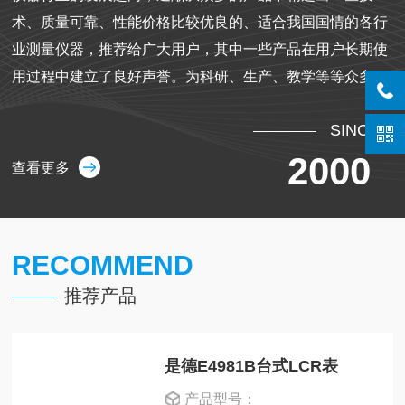
术、质量可靠、性能价格比较优良的、适合我国国情的各行
业测量仪器，推荐给广大用户，其中一些产品在用户长期使
用过程中建立了良好声誉。为科研、生产、教学等等众多领
域解决了许多问题，倍受用户信赖。本公司是少数几家对售
SINCE
出产品具有独立安装调试,技术培训和维修技术力量的仪器仪
表供应商,并获得福禄克FLUKE、泰克Tektronix、是徳/安捷
2000
查看更多
伦Agilent、日本横河Yokogawa、德鲁克DRUCK、英国
TTI、日本菊水KIKUSUI、日本共立KYORITSU、日本日置
HIOKI、美国鸟牌BIRD、中国台湾路昌LUTRON等国外厂商
RECOMMEND
的代理及分销资格的认证。购买本公司卡产品的用户，避免
由于经销商技术力量不足而逃避转嫁对产品应当承担的售后
推荐产品
服务，从而浪费人力和财力。本公司所代理、分销的产品，
全部由原厂或总代理直接进口，减少中间的加价环节，提供
是德E4981B台式LCR表
适宜的价格...
产品型号：