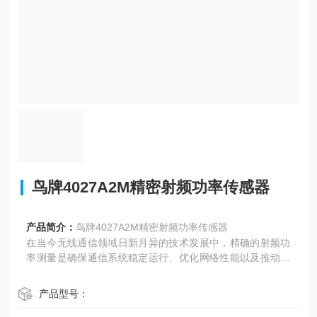
鸟牌4027A2M精密射频功率传感器
产品简介：
鸟牌4027A2M精密射频功率传感器
在当今无线通信领域日新月异的技术发展中，精确的射频功
率测量是确保通信系统稳定运行、优化网络性能以及推动技
术研发的关键环节，鸟牌4027A系列精密射频功率传感器应
运而生，以其卓--越的性能，严谨的工艺和广泛的应用场最
产品型号：
高得了业界的广泛赞管。