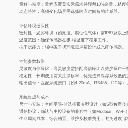
量程与精度‌：量程应覆盖实际需求并预留10%余量，精
动态特性‌：高频变化场景需选择响应时间短的传感器‌。
评估环境适应性‌
密封性‌：恶劣环境（如潮湿、腐蚀性气体）需IP67及以上
温度范围‌：确保传感器在极-端温度下稳定工作‌。
抗干扰能力‌：强电磁干扰环境需屏蔽设计或光纤传感器‌。
性能参数权衡‌
灵敏度与信噪比‌：高灵敏度需搭配高信噪比以减少噪声干扰
稳定性‌：长期使用需关注漂移率，优先选择温漂系数低的型
输出信号‌：匹配系统接口（如4-20mA、RS485、I2C等）‌
系统集成与成本‌
尺寸与安装‌：空间受限-时选择紧凑型设计（如S型称重传感
通信协议‌：确认与主控设备的兼容性（如Modbus、Wi-Fi）
生命周期成本‌：综合购置、维护及校准费用，避免过度追求