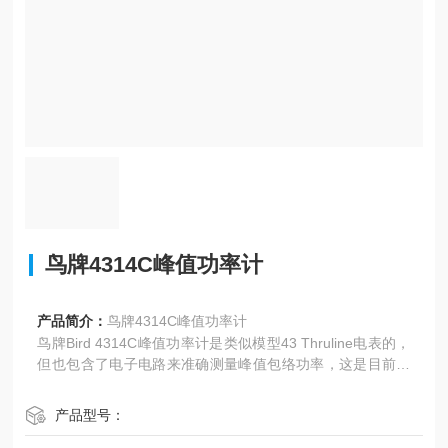
鸟牌4314C峰值功率计
产品简介：
鸟牌4314C峰值功率计
鸟牌Bird 4314C峰值功率计是类似模型43 Thruline电表的，
但也包含了电子电路来准确测量峰值包络功率，这是目前调
幅信号，如AM广播，单边带和电视视频发射机。
产品型号：