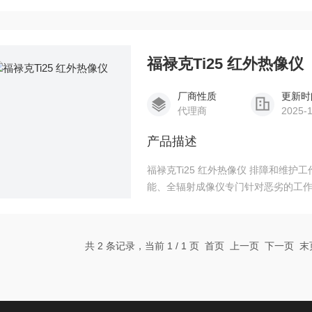
像仪。图像逼真、细腻，并结合 IR Fu
福禄克Ti25 红外热像仪
厂商性质
更新时
代理商
2025-
产品描述
福禄克Ti25 红外热像仪 排障和维
能、全辐射成像仪专门针对恶劣的工
设备、HVAC/R设备及其它更多应用
共 2 条记录，当前 1 / 1 页 首页 上一页 下一页 