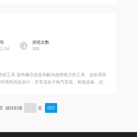
sion® 技术，定会让您印象深刻！
间
浏览次数
12-24
300
护工作的工具 该热像仪是提高解决故障能力的工具。这款高性
作环境而优化设计，非常适合于电气安装、机电设备、过程
的排障工作。
末页 跳转到第
页