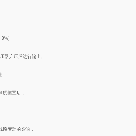
.3%］
变压器升压后进行输出。
出，
测试装置后，
C线路变动的影响，