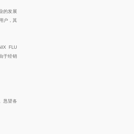
业的发展
用户，其
X FLU
免由于经销
。恳望各