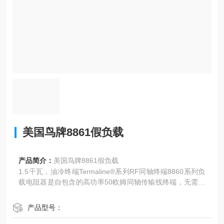
美国鸟牌8861假负载
产品简介：
美国鸟牌8861假负载
1.5千瓦，油冷终端Termaline®系列RF同轴终端8860系列负
载电阻器是自包含的高功率50欧姆同轴传输线终端，无需外
部电源或额外设备即可使用。
产品型号：