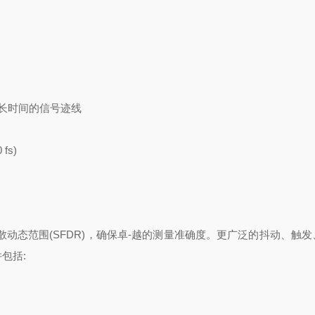
捕获更长时间的信号迹线
fs)
无杂散动态范围(SFDR)，确保卓-越的测量准确度。更广泛的抖动、触
件包括: