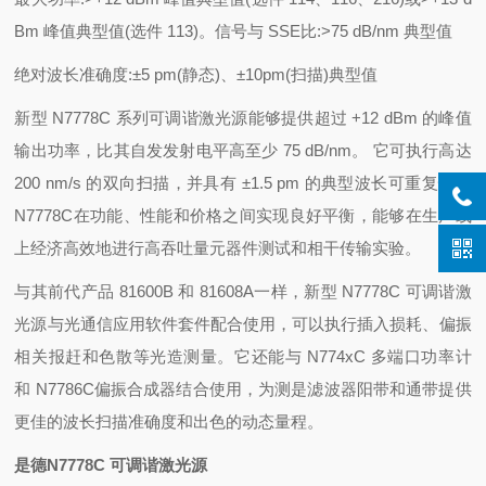
Bm 峰值典型值(选件 113)。信号与 SSE比:>75 dB/nm 典型值
绝对波长准确度:±5 pm(静态)、±10pm(扫描)典型值
新型 N7778C 系列可调谐激光源能够提供超过 +12 dBm 的峰值
输出功率，比其自发发射电平高至少 75 dB/nm。 它可执行高达
200 nm/s 的双向扫描，并具有 ±1.5 pm 的典型波长可重复性。
N7778C在功能、性能和价格之间实现良好平衡，能够在生产线
上经济高效地进行高吞吐量元器件测试和相干传输实验。
与其前代产品 81600B 和 81608A一样，新型 N7778C 可调谐激
光源与光通信应用软件套件配合使用，可以执行插入损耗、偏振
相关报赶和色散等光造测量。它还能与 N774xC 多端口功率计
和 N7786C偏振合成器结合使用，为测是滤波器阳带和通带提供
更佳的波长扫描准确度和出色的动态量程。
是德N7778C 可调谐激光源