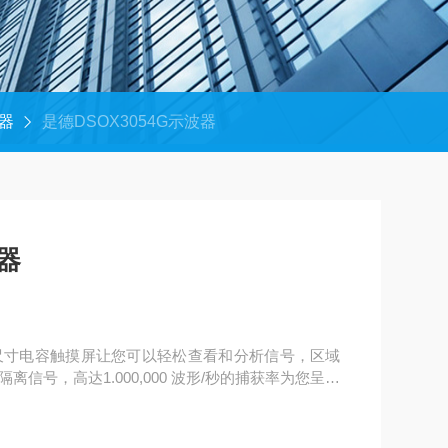
器
是德DSOX3054G示波器
波器
英寸大尺寸电容触摸屏让您可以轻松查看和分析信号，区域
信号，高达1.000,000 波形/秒的捕获率为您呈现