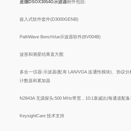
是德DSOX3054G示波器
附件包括:
嵌入式软件套件(D3000GENB)
PathWave BenchVue示波器软件(BV004B)
波形和测星结果直方图
多合一仪器:示波器(配有 LAN/VGA 连通性模块)、协议
计数器和累加器
N2843A 无源探头:500 MHz带宽，10:1衰减比(每通
KeysightCare 技术支持