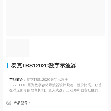
泰克TBS1202C数字示波器
产品简介：
泰克TBS1202C数字示波器
TBS1000C 系列数字存储示波器设计紧凑，性价比高。它旨
在满足如今的教育机构、嵌入式设计工程师和创客社区的需
求。该仪器配备 7 英寸 WVGA 彩色显示屏，具有蕞高 1 GS/
s 的采样速率，带宽为 50 MHz 至 200 MHz，享受五年保
产品型号：
修。