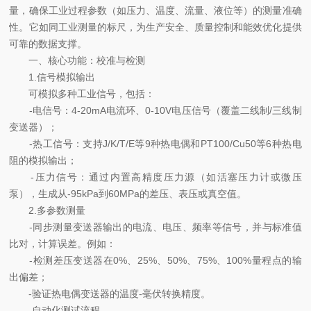
量，确保工业过程参数（如压力、温度、流量、液位等）的测量准确
性。它如同工业测量的标尺，为生产安全、质量控制和能效优化提供
可靠的数据支撑。
一、核心功能：校准与检测
1.信号模拟输出
可模拟多种工业信号，包括：
-电信号：4-20mA电流环、0-10V电压信号（覆盖二线制/三线制
变送器）；
-热工信号：支持J/K/T/E等9种热电偶和PT100/Cu50等6种热电
阻的模拟输出；
-压力信号：通过内置高精度压力源（如活塞压力计或微压
泵），生成从-95kPa到60MPa的差压、表压或真空值。
2.多参数测量
-同步测量变送器输出的电流、电压、频率等信号，并与标准值
比对，计算误差。例如：
-检测差压变送器在0%、25%、50%、75%、100%量程点的输
出偏差；
-验证热电偶变送器的温度-毫伏转换精度。
-自动化测试流程